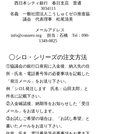
西日本シティ銀行 春日支店 ​普通
3034113
名義 一般社団法人こうしゅくゼロ推進協
議会 代表理事 松尾清美
メールアドレス
info@conzero.org
担当：石橋 Tel：090-
1349-0825
⭕️
シロ・
シリーズ
の注文方法
①協議会の銀行口座宛に入金後、納入先
の住
所・氏名・電話番号等の必要事項を記載した
「発注メール」をお送り下さい。
例「シロL発注します 氏名：山田太郎」と
件名に
記載下さい。
②入金確認後、納期等をお知らせした「受注
メール」をお送りします。
③お試しご希望の場合は、「お試し希望」と
書いたメールをお送
り下さい。
住所、氏名、電話番号等必要事項をお書き
下