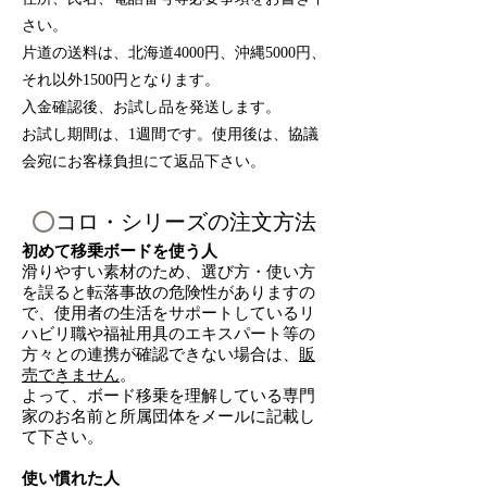
さい。
片道の送料は、北海道4000円、沖縄5000円、
それ以外1500円となります。
入金確認後、お試し品を発送します。
お試し期間は、1週間で
す。使用後は、協議
会宛に
お客様負担にて
返品下さい。
⭕️
コロ・シリーズの注文方法
初めて移乗ボードを
使う人
滑りやすい素材のため
、選び方・使い方
を誤ると転落事故の危険性がありますの
で、使用者の生活をサポートしているリ
ハビリ職や福祉用具のエキスパート等の
方々との連携が確認できない場合は、
販
売できません
。
よって、ボード移乗を理解している専門
家のお名前と所属団体を
メールに記載し
て下さい。
使い慣れた人